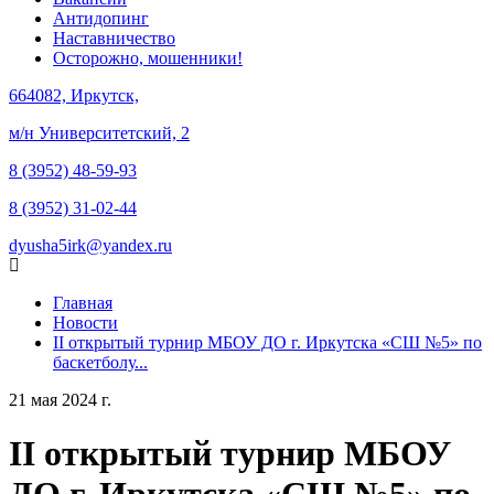
Антидопинг
Наставничество
Осторожно, мошенники!
664082, Иркутск,
м/н Университетский, 2
8 (3952) 48-59-93
8 (3952) 31-02-44
dyusha5irk@yandex.ru
Главная
Новости
II открытый турнир МБОУ ДО г. Иркутска «СШ №5» по
баскетболу...
21 мая 2024 г.
II открытый турнир МБОУ