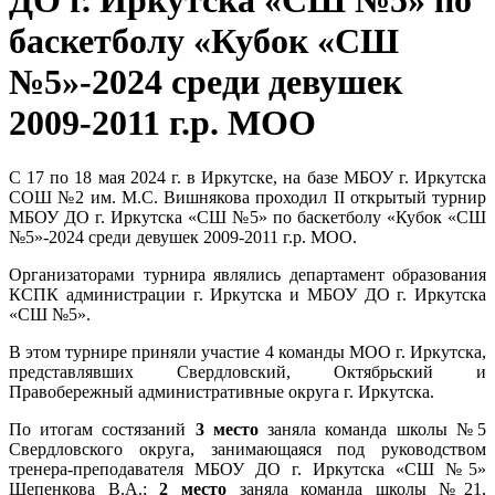
ДО г. Иркутска «СШ №5» по
баскетболу «Кубок «СШ
№5»-2024 среди девушек
2009-2011 г.р. МОО
С 17 по 18 мая 2024 г. в Иркутске, на базе МБОУ г. Иркутска
СОШ №2 им. М.С. Вишнякова проходил II открытый турнир
МБОУ ДО г. Иркутска «СШ №5» по баскетболу «Кубок «СШ
№5»-2024 среди девушек 2009-2011 г.р. МОО.
Организаторами турнира являлись департамент образования
КСПК администрации г. Иркутска и МБОУ ДО г. Иркутска
«СШ №5».
В этом турнире приняли участие 4 команды МОО г. Иркутска,
представлявших Свердловский, Октябрьский и
Правобережный административные округа г. Иркутска.
По итогам состязаний
3 место
заняла команда школы №5
Свердловского округа, занимающаяся под руководством
тренера-преподавателя МБОУ ДО г. Иркутска «СШ №5»
Шепенкова В.А.;
2 место
заняла команда школы №21,