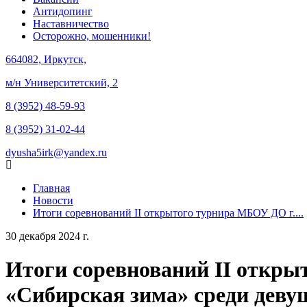
Антидопинг
Наставничество
Осторожно, мошенники!
664082, Иркутск,
м/н Университетский, 2
8 (3952) 48-59-93
8 (3952) 31-02-44
dyusha5irk@yandex.ru
Главная
Новости
Итоги соревнований II открытого турнира МБОУ ДО г....
30 декабря 2024 г.
Итоги соревнований II откры
«Сибирская зима» среди девуш