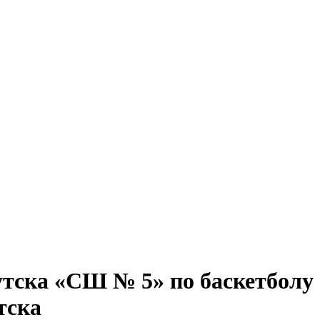
утска «СШ № 5» по баскетболу
тска