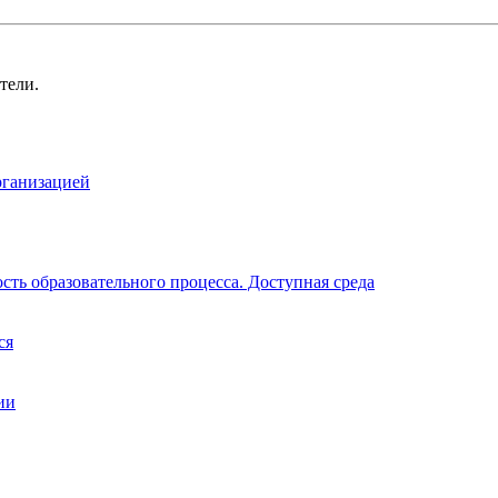
тели.
рганизацией
ть образовательного процесса. Доступная среда
ся
ии