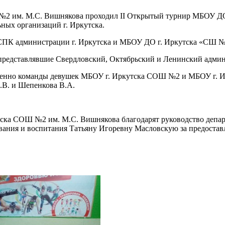
ОШ №2 им. М.С. Вишнякова проходил II Открытый турнир МБОУ Д
ьных организаций г. Иркутска.
КСПК администрации г. Иркутска и МБОУ ДО г. Иркутска «СШ №
 представлявшие Свердловский, Октябрьский и Ленинский админ
тственно команды девушек МБОУ г. Иркутска СОШ №2 и МБОУ г.
В. и Шепенкова В.А.
ка СОШ №2 им. М.С. Вишнякова благодарят руководство департ
ования и воспитания Татьяну Игоревну Масловскую за предоста