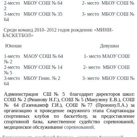
2-место МБОУ СОШ № 64 2- место МБОУ СОШ №
2
3-место МБОУ СОШ № 35 3- место МБОУ СОШ №
64
Среди команд 2010- 2012 годов рождения: «МИНИ-
БАСКЕТБОЛ»
Юноши Девушки
1-место МАОУ СОШ № 64 1- место МАОУ СОШ
№ 2
2-место МБОУ СОШ № 14 2- место МБОУ СОШ
№ 5
3-место МБОУ Гимн. № 2 3- место МБОУ СОШ №
64
Администрация СШ № 5 благодарит директоров школ:
СОШ № 2 (Рязанову Н.Г.), СОШ № 5 (Манузину Е.В.), СОШ
№ 64 (Газенкампф Г.И.), СОШ №77 (ПронинуЛ.А.) за
организацию и проведение окружного этапа Спартакиады
спортивных клубов по баскетболу, за предоставление
спортивной базы, качественное судейство соревнований,
медицинское обслуживание
соревнований.