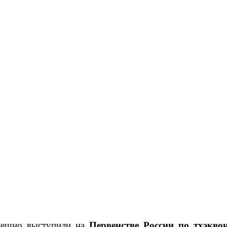
ешно выступили на
Первенстве России по тхэкв