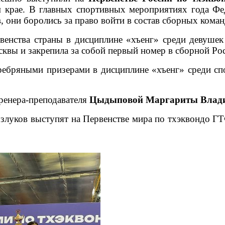
 крае. В главных спортивных мероприятиях года Ф
, они боролись за право войти в состав сборных коман
венства страны в дисциплине «хъенг» среди девушек 
квы и закрепила за собой первый номер в сборной Ро
ребряными призерами в дисциплине «хъенг» среди спо
ренера-преподавателя
Цыдыповой Маргариты Влад
луков выступят на Первенстве мира по тхэквондо ГТ