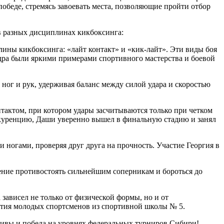
беде, стремясь завоевать места, позволяющие пройти отбор
 разных дисциплинах кикбоксинга:
лины кикбоксинга: «лайт контакт» и «кик-лайт». Эти виды боя
дра были яркими примерами спортивного мастерства и боевой
ног и рук, удерживая баланс между силой удара и скоростью
тактом, при котором удары засчитываются только при четком
куренцию, Даши уверенно вышел в финальную стадию и занял
 ногами, проверяя друг друга на прочность. Участие Георгия в
ение противостоять сильнейшим соперникам и бороться до
зависел не только от физической формы, но и от
ития молодых спортсменов из спортивной школы № 5.
тивы и победа на уровнях федеральных турниров Сибири!