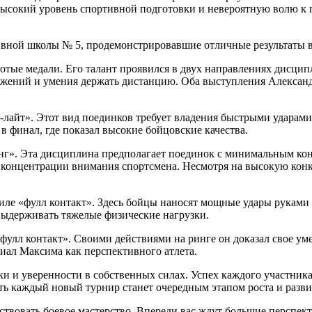
ысокий уровень спортивной подготовки и невероятную волю к по
вной школы № 5, продемонстрировавшие отличные результаты в
лотые медали. Его талант проявился в двух направлениях дисцип
вижений и умения держать дистанцию. Оба выступления Алексан
лайт». Этот вид поединков требует владения быстрыми ударами 
 финал, где показал высокие бойцовские качества.
нг». Эта дисциплина предполагает поединок с минимальным кон
 концентрации внимания спортсмена. Несмотря на высокую кон
иле «фулл контакт». Здесь бойцы наносят мощные удары руками и
выдерживать тяжелые физические нагрузки.
фулл контакт». Своими действиями на ринге он доказал свое ум
иал Максима как перспективного атлета.
 и уверенности в собственных силах. Успех каждого участника 
ть каждый новый турнир станет очередным этапом роста и разв
ствовать боевое мастерство. Впереди вас ждут большие перспек