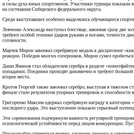
и силы духа юных спортсменов. Участники турнира показали в
на состязания Сибирского федерального округа.
Среди выступавших особенно выделялись обучающиеся спорти
Левченко Александр выступил блестяще, завоевав сразу две зо
требуют особой техники ударов руками и ногами, точности д
готовности.
Марчев Мирон завоевал серебряную медаль в дисциплине «кик-
реакции. Победив многих соперников, Мирон сумел пробиться в
Даши Яманов стал обладателем серебра в разделе «поинтфайти
попадании. Поединки проходят динамично и требуют большой
второе место.
Кротов Георгий также завоевал серебро, выступая в тяжелом ст
финале стало результатом упорных тренировок и способности 
Григоренко Максим одержал серебряную награду в категории «
последнего удара. Это выступление показало серьезный потенц
Эти соревнования подчеркнули важность регулярной тренировки
психологической устойчивости перед лицом конкуренции. Пус
Продолжайте стремиться вперед, улучшать технику и совершен