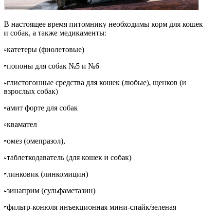
В настоящее время питомнику необходимы корм для кошек
и собак, а также медикаменты:
▫катетеры (фиолетовые)
▫попоны для собак №5 и №6
▫глистогонные средства для кошек (любые), щенков (и
взрослых собак)
▫амит форте для собак
▫квамател
▫омез (омепразол),
▫таблеткодаватель (для кошек и собак)
▫линковик (линкомицин)
▫зинаприм (сульфаметазин)
▫фильтр-конюля инъекционная мини-спайк/зеленая