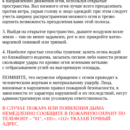
к направлению движения огня, используя открытые
пространства. Вал низового огня лучше всего преодолевать
против ветра, укрыв голову и лицо одеждой: при этом следует
учесть ширину распространения низового огня и трезво
оценить возможность преодоления вами этой полосы.
3. Выйдя на открытое пространство, дышите воздухом возле
земли – там он менее задымлен, рот и нос прикройте ватно-
марлевой повязкой или тряпкой.
4. Наиболее простые способы тушения: залить огонь водой
из ближайшего водоема, засыпать песком либо нанести резкие
скользящие удары по кромке огня зелеными ветками
с отбрасыванием углей на выгоревшую площадь.
ПОМНИТЕ, что неумелое обращение с огнем приводит к
человеческим жертвам и материальному ущербу. Лица,
виновные в нарушении правил пожарной безопасности, в
зависимости от характера нарушений и их последствий, несут
административную или уголовную ответственность.
В СЛУЧАЕ ПОЖАРА ИЛИ ПОЯВЛЕНИЯ ДЫМА
НЕМЕДЛЕННО СООБЩИТЕ В ПОЖАРНУЮ ОХРАНУ ПО
ТЕЛЕФОНУ – "01", «101», «112» УКАЗАВ ТОЧНЫЙ
АДРЕС.